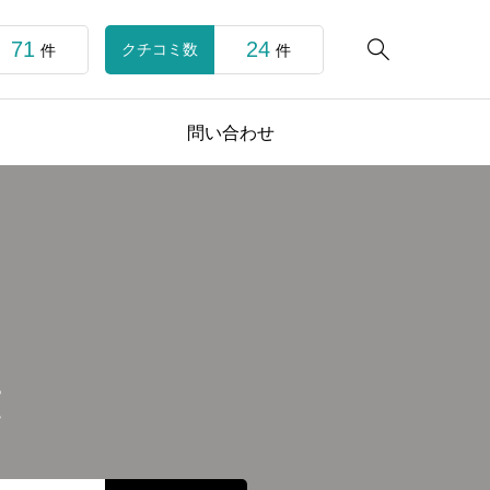
71
24

クチコミ数
件
件
問い合わせ
覧