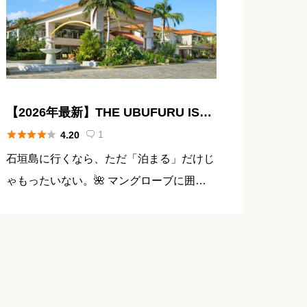
【2026年最新】THE UBUFURU ISHI
GAKI 宿泊記｜全室130㎡超の石垣島





1
4.20

ラグジュアリーコンドミニアム
石垣島に行くなら、ただ「泊まる」だけじ
ゃもったいない。🌺 マングローブに囲ま
れた静かな海辺で、まるで別荘を借り切っ
たみたいにのんびり過ごす——そんな夢み
たいな滞在を叶えてくれるのが、THE UB
UFURU […]