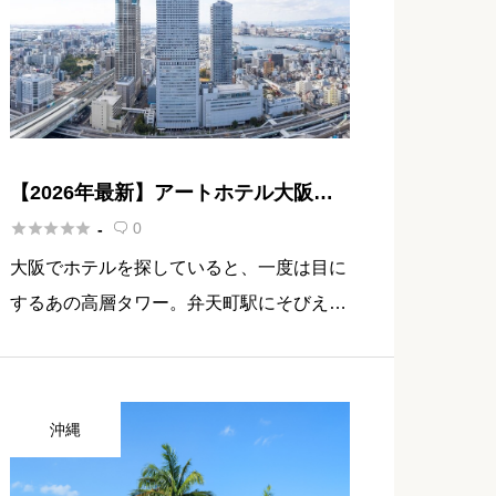
【2026年最新】アートホテル大阪ベ
イタワー 宿泊記｜地上200mの絶景夜





0
-

景と空庭温泉
大阪でホテルを探していると、一度は目に
するあの高層タワー。弁天町駅にそびえ立
つアートホテル大阪ベイタワーは、51階建
ての圧倒的な存在感で、大阪ベイエリアの
ランドマークとして知られています。全室
沖縄
23階以上という眺望へのこだ […]