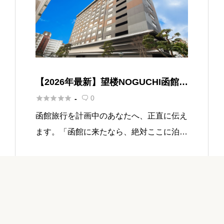
【2026年最新】望楼NOGUCHI函館
宿泊記｜展望温泉と創作会席が人気





0
-

の湯の川温泉高級宿
函館旅行を計画中のあなたへ、正直に伝え
ます。「函館に来たなら、絶対ここに泊ま
ってほしい」と思わせるホテルに出会いま
した。それが望楼NOGUCHI函館です。🌸
湯の川温泉のなかでも最上階に位置する展
望露天風 […]