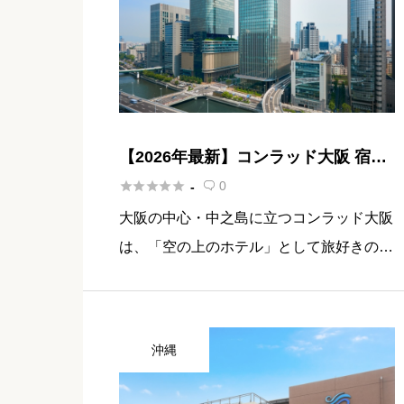
【2026年最新】コンラッド大阪 宿泊
記｜地上200mの絶景ラグジュアリー





0
-

ホテル
大阪の中心・中之島に立つコンラッド大阪
は、「空の上のホテル」として旅好きの女
性たちのあいだで話題が尽きない存在で
す。地上200mという高さから眺めるパノ
ラマビューは、写真に収めた瞬間に思わず
沖縄
息をのむほどの迫力。でも「高級 […]