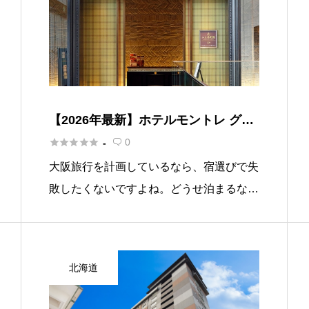
【2026年最新】ホテルモントレ グラ
スミア大阪 宿泊記｜難波駅直結の英





0
-

国調ホテル
大阪旅行を計画しているなら、宿選びで失
敗したくないですよね。どうせ泊まるなら
立地もよくて、雰囲気もよくて、できれば
夜景もきれいなホテルがいい――そんなわ
がままをすべて叶えてくれるのが、ホテル
北海道
モントレ グラスミア大阪です。 […]