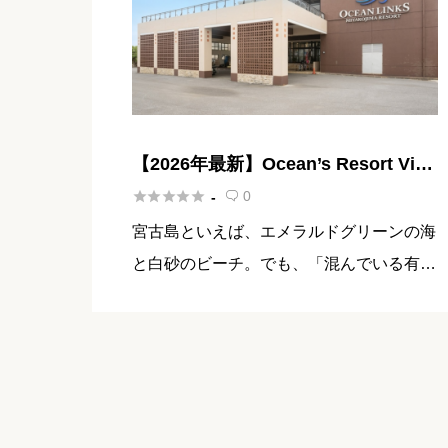
【2026年最新】Ocean’s Resort Villa
Vorla 宮古島 宿泊記｜プライベート





0
-

プール付きヴィラリゾート
宮古島といえば、エメラルドグリーンの海
と白砂のビーチ。でも、「混んでいる有名
スポットを避けて、もっと静かにゆったり
過ごしたい」と思ったことはありません
か？ そんな願いを叶えてくれるのが、宮
古島の最東端・保良（ぼら）エリア […]