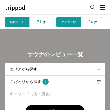
trippod

71
24
掲載ホテル
クチコミ数
件
件
サウナのレビュー一覧
こだわりから探す
1