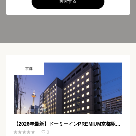
検索する
京都
【2026年最新】ドーミーインPREMIUM京都駅前
宿泊記｜京都駅徒歩3分の天然温泉付きホテル





0
-
