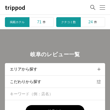
trippod

71
24
掲載ホテル
クチコミ数
件
件
岐阜のレビュー一覧
こだわりから探す