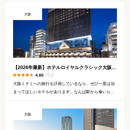
で落ち着いた空間が広がっています。それがホテルグレ
大阪
イスリー大阪なんば […]
【2026年最新】ホテルロイヤルクラシック大阪
宿泊記｜なんば駅直結×隈研吾設計のデザインホ





1
4.60

テル
大阪ミナミへの旅行を計画しているなら、ぜひ一度は泊
まってほしいホテルがあります。なんば駅から傘いらず
で直結、世界的建築家・隈研吾氏が手がけた唯一無二の
外観、そして最上階からの大阪夜景──すべてが揃ってい
大阪
るのが ホテルロイ […]