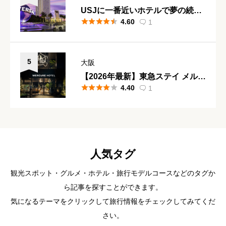
USJに一番近いホテルで夢の続き





4.60
1
を！ザ パーク フロント ホテル ア

ット ユニバーサル・スタジオ・ジ
ャパン【2026年最新】完全宿泊ガ
イド
5
大阪
【2026年最新】東急ステイ メルキ





4.40
1
ュール 大阪なんば 宿泊記｜女子旅

に人気のデザインホテル
人気タグ
観光スポット・グルメ・ホテル・旅行モデルコースなどのタグか
ら記事を探すことができます。
気になるテーマをクリックして旅行情報をチェックしてみてくだ
さい。