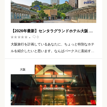
【2026年最新】センタラグランドホテル大阪 宿
泊記｜難波でタイリゾート気分が味わえる高級ホ





0
-

テル
大阪旅行を計画しているあなたに、ちょっと特別なホテ
ルを紹介したいと思います。なんばパークスに直結する
好立地でありながら、一歩ロビーに踏み込むとそこはま
るでバンコクのリゾートホテル。それがセンタラグラン
大阪
ドホテル大阪です。 […]