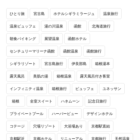
ひとり旅
宮古島
ホテルシギラミラージュ
温泉旅行
温泉ビュッフェ
湯の川温泉
函館
北海道旅行
朝食バイキング
展望温泉
函館ホテル
センチュリーマリーナ函館
函館温泉
函館旅行
シギラリゾート
宮古島旅行
伊良部島
箱根湯本
露天風呂
美肌の湯
箱根温泉
露天風呂付き客室
インフィニティ温泉
箱根旅行
ビュッフェ
ユネッサン
箱根
全室スイート
ハネムーン
記念日旅行
プライベートプール
ハーバービュー
デザインホテル
コテージ
穴場リゾート
大浴場あり
京都駅直結
京都駅近
京都ホテル
リニューアル
京都旅行
天然温泉