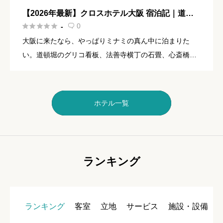
【2026年最新】クロスホテル大阪 宿泊記｜道頓
堀徒歩1分・なんば観光に最強の立地ホテル





0
-

大阪に来たなら、やっぱりミナミの真ん中に泊まりた
い。道頓堀のグリコ看板、法善寺横丁の石畳、心斎橋の
きらめくショーウィンドウ……。そんな大阪らしい景色
をまるごと楽しめる絶好の場所に、クロスホテル大阪は
あります。 御堂筋に面 […]
ホテル一覧
ランキング
ランキング
客室
立地
サービス
施設・設備