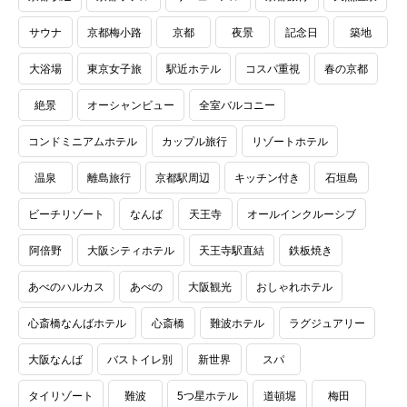
サウナ
京都梅小路
京都
夜景
記念日
築地
大浴場
東京女子旅
駅近ホテル
コスパ重視
春の京都
絶景
オーシャンビュー
全室バルコニー
コンドミニアムホテル
カップル旅行
リゾートホテル
温泉
離島旅行
京都駅周辺
キッチン付き
石垣島
ビーチリゾート
なんば
天王寺
オールインクルーシブ
阿倍野
大阪シティホテル
天王寺駅直結
鉄板焼き
あべのハルカス
あべの
大阪観光
おしゃれホテル
心斎橋なんばホテル
心斎橋
難波ホテル
ラグジュアリー
大阪なんば
バストイレ別
新世界
スパ
タイリゾート
難波
5つ星ホテル
道頓堀
梅田