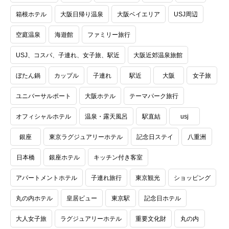
箱根ホテル
大阪日帰り温泉
大阪ベイエリア
USJ周辺
空庭温泉
海遊館
ファミリー旅行
USJ、コスパ、子連れ、女子旅、駅近
大阪近郊温泉旅館
ぼたん鍋
カップル
子連れ
駅近
大阪
女子旅
ユニバーサルポート
大阪ホテル
テーマパーク旅行
オフィシャルホテル
温泉・露天風呂
駅直結
usj
銀座
東京ラグジュアリーホテル
記念日ステイ
八重洲
日本橋
銀座ホテル
キッチン付き客室
アパートメントホテル
子連れ旅行
東京観光
ショッピング
丸の内ホテル
皇居ビュー
東京駅
記念日ホテル
大人女子旅
ラグジュアリーホテル
重要文化財
丸の内