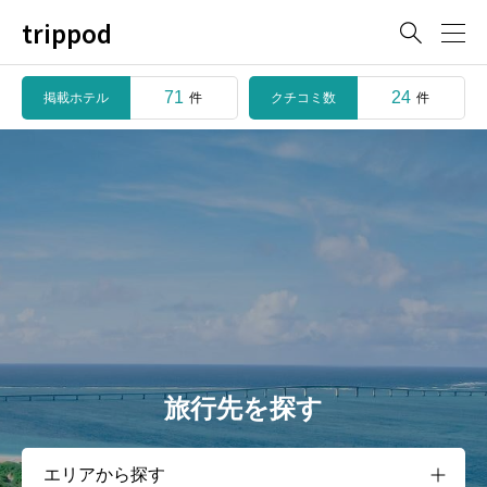
trippod

71
24
掲載ホテル
クチコミ数
件
件
旅行先を探す