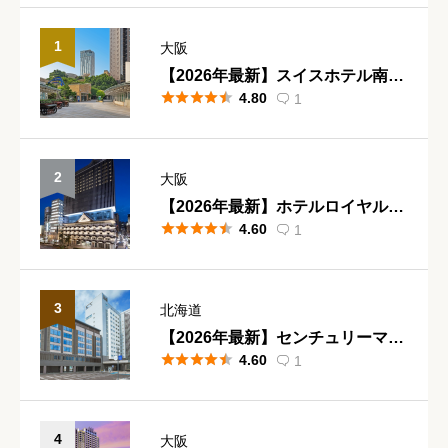
1
大阪
【2026年最新】スイスホテル南海





4.80
1
大阪 宿泊記｜なんば駅直結の5つ

星ホテルで贅沢ステイ
2
大阪
【2026年最新】ホテルロイヤルク





4.60
1
ラシック大阪 宿泊記｜なんば駅直

結×隈研吾設計のデザインホテル
3
北海道
【2026年最新】センチュリーマリ





4.60
1
ーナ函館 宿泊記｜天空露天風呂と

夜景が人気の函館ホテル
4
大阪