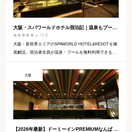
大阪・スパワールドホテル宿泊記｜温泉もプール
も24時間！新世界を満喫できるリゾートの魅力を





0
-

徹底解説
大阪・新世界エリアのSPAWORLD HOTEL&RESOTを徹
底解説。宿泊者全員が温泉・プールを無料利用できる一
体型リゾートホテル。客室・施設・口コミ・アクセス情
報をまとめてご紹介します。
大阪
【2026年最新】ドーミーインPREMIUMなんば 宿