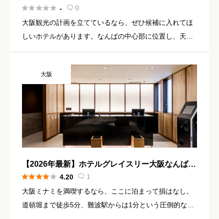
泊記｜天然温泉＆海鮮丼が人気のなんばホテル





0
-

大阪観光の計画を立てているなら、ぜひ候補に入れてほ
しいホテルがあります。なんばの中心部に位置し、天然
温泉、夜鳴きそば、絶品朝食とドーミーイン名物が全部
そろった「天然温泉 夕霧の湯 ドーミーインPREMIUMな
大阪
んば」。 道 […]
【2026年最新】ホテルグレイスリー大阪なんば
宿泊記｜難波駅徒歩1分×独立バスで快適なホテル





1
4.20

大阪ミナミを満喫するなら、ここに泊まって損はなし。
道頓堀まで徒歩5分、難波駅からは1分という圧倒的な立
地でありながら、ホテルに一歩入ると不思議なほど静か