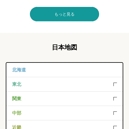
もっと見る
日本地図
北海道
北海道
東北
青森
岩手
宮城
関東
秋田
山形
福島
茨城
栃木
群馬
中部
埼玉
千葉
東京
新潟
富山
石川
近畿