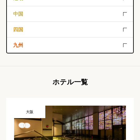
神奈川
福井
長野
岐阜
滋賀
京都
大阪
中国
山梨
静岡
愛知
兵庫
奈良
和歌山
鳥取
島根
岡山
四国
三重
広島
山口
徳島
香川
高知
九州
愛媛
福岡
佐賀
長崎
熊本
大分
宮崎
ホテル一覧
鹿児島
沖縄
大阪