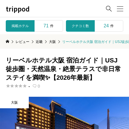
trippod

71
24
掲載ホテル
クチコミ数
件
件
レビュー
近畿
大阪
リーベルホテル大阪 宿泊ガイド｜USJ徒
リーベルホテル大阪 宿泊ガイド｜USJ
徒歩圏・天然温泉・絶景テラスで非日常
ステイを満喫✨【2026年最新】





-
0

大阪