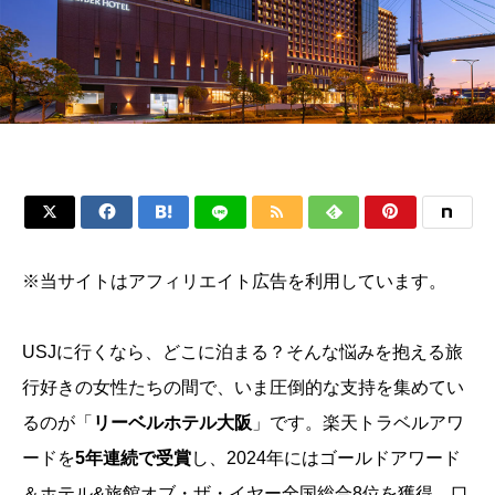






※当サイトはアフィリエイト広告を利用しています。
USJに行くなら、どこに泊まる？そんな悩みを抱える旅
行好きの女性たちの間で、いま圧倒的な支持を集めてい
るのが「
リーベルホテル大阪
」です。楽天トラベルアワ
ードを
5年連続で受賞
し、2024年にはゴールドアワード
＆ホテル&旅館オブ・ザ・イヤー全国総合8位を獲得。口