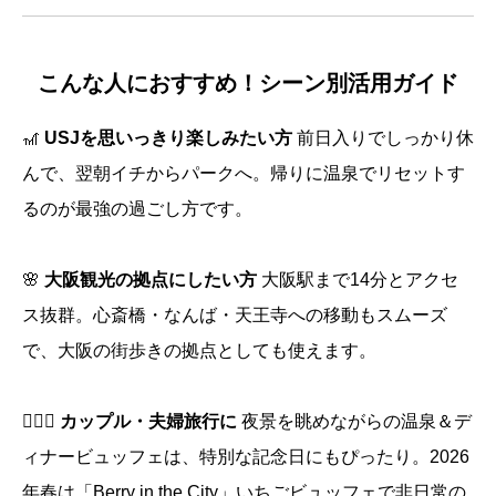
こんな人におすすめ！シーン別活用ガイド
🎢
USJを思いっきり楽しみたい方
前日入りでしっかり休
んで、翌朝イチからパークへ。帰りに温泉でリセットす
るのが最強の過ごし方です。
🌸
大阪観光の拠点にしたい方
大阪駅まで14分とアクセ
ス抜群。心斎橋・なんば・天王寺への移動もスムーズ
で、大阪の街歩きの拠点としても使えます。
👩‍❤️‍👩
カップル・夫婦旅行に
夜景を眺めながらの温泉＆デ
ィナービュッフェは、特別な記念日にもぴったり。2026
年春は「Berry in the City」いちごビュッフェで非日常の