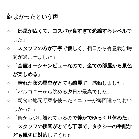
👍 よかったという声
「
部屋が広くて、コスパが良すぎて恐縮するレベル
で
した」
「
スタッフの方が丁寧で優しく
、初日から有意義な時
間が過ごせました」
「
全室オーシャンビューなので、全ての部屋から景色
が楽しめる
」
「
晴れた夜の星空がとても綺麗
で、感動しました」
「バルコニーから眺める夕日が最高でした」
「朝食の地元野菜を使ったメニューが毎回違っておい
しかった」
「街から少し離れているので
静かでゆっくり休めた
」
「
スタッフの接客がとても丁寧で、タクシーの手配な
ども親切に対応
してくれた」