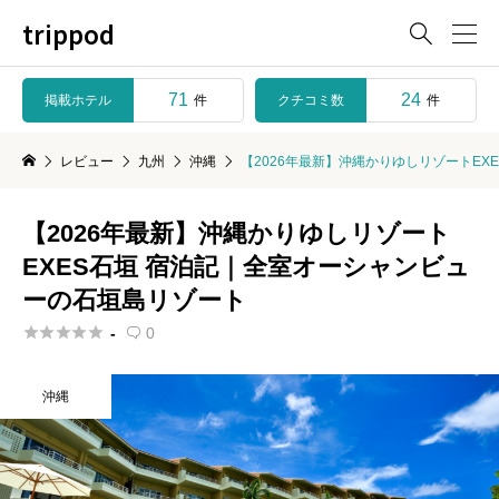
trippod

71
24
掲載ホテル
クチコミ数
件
件
レビュー
九州
沖縄
【2026年最新】沖縄かりゆしリゾートE
【2026年最新】沖縄かりゆしリゾート
EXES石垣 宿泊記｜全室オーシャンビュ
ーの石垣島リゾート





-
0

沖縄