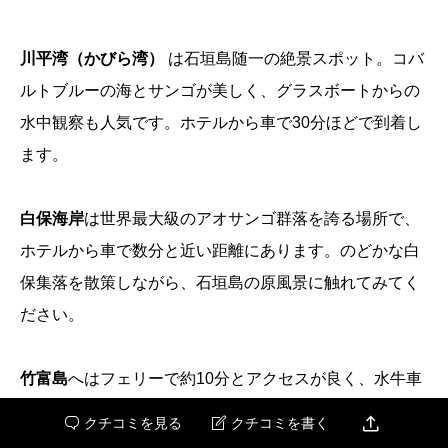
川平湾（かびら湾）
は石垣島随一の絶景スポット。コバ
ルトブルーの海とサンゴが美しく、グラスボートからの
水中観察も人気です。ホテルから車で30分ほどで到着し
ます。
白保海岸
は世界最大級のアオサンゴ群落を誇る場所で、
ホテルから車で数分と近い距離にあります。のどかな白
保集落を散策しながら、石垣島の原風景に触れてみてく
ださい。
竹富島
へはフェリーで約10分とアクセスが良く、水牛車
で島内を巡る体験は石垣旅行の定番コースとして多くの

クチコミを見る
クチコミを書く


方に愛されています。