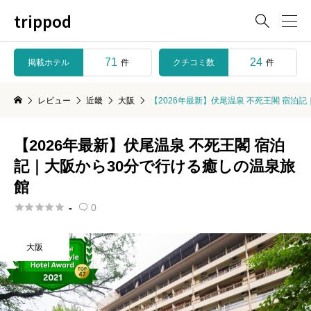
trippod

71
24
掲載ホテル
クチコミ数
件
件
レビュー
近畿
大阪
【2026年最新】伏尾温泉 不死王閣 宿泊
【2026年最新】伏尾温泉 不死王閣 宿泊
記｜大阪から30分で行ける癒しの温泉旅
館





-
0

大阪