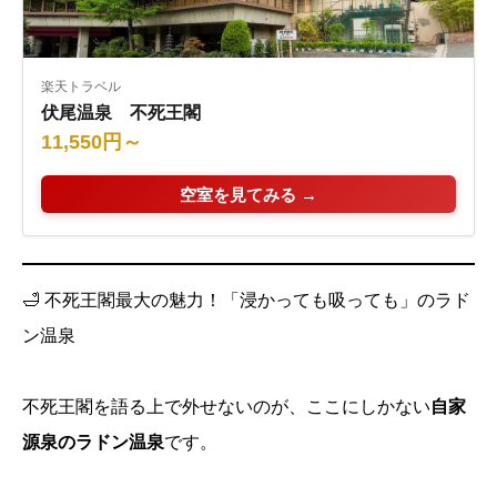
楽天トラベル
伏尾温泉 不死王閣
11,550円～
空室を見てみる →
🛁 不死王閣最大の魅力！「浸かっても吸っても」のラド
ン温泉
不死王閣を語る上で外せないのが、ここにしかない
自家
源泉のラドン温泉
です。