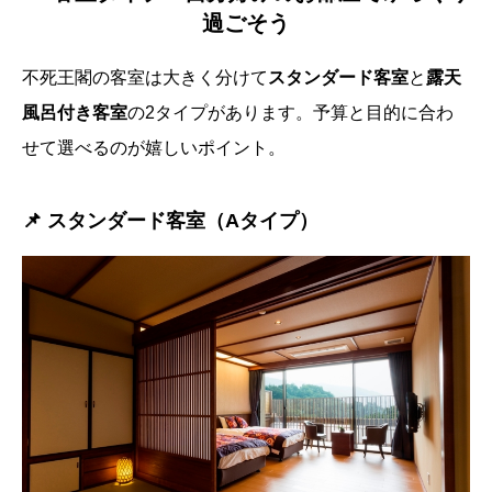
過ごそう
不死王閣の客室は大きく分けて
スタンダード客室
と
露天
風呂付き客室
の2タイプがあります。予算と目的に合わ
せて選べるのが嬉しいポイント。
📌 スタンダード客室（Aタイプ）