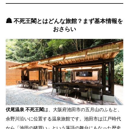
🏯 不死王閣とはどんな旅館？まず基本情報を
おさらい
伏尾温泉 不死王閣
は、大阪府池田市の五月山のふもと、
余野川沿いに位置する温泉旅館です。池田市は江戸時代
から「池田の猪買い」という落語の舞台にもなった歴史