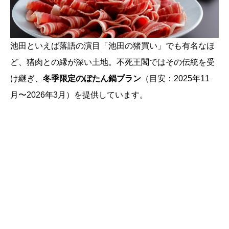
池田といえば落語の演目「池田の猪買い」でも有名なほ
ど、猪肉との縁が深い土地。不死王閣ではその伝統を受
け継ぎ、
冬季限定のぼたん鍋プラン
（目安：2025年11
月〜2026年3月）を提供しています。